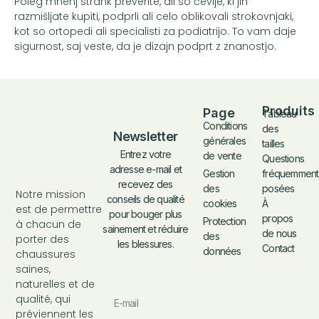
Poleg mnenj strank preverite, ali so čevlje, ki jih
razmišljate kupiti, podprli ali celo oblikovali strokovnjaki,
kot so ortopedi ali specialisti za podiatrijo. To vam daje
sigurnost, saj veste, da je dizajn podprt z znanostjo.
Produits
Page
Tableau
Conditions
des
Newsletter
générales
tailles
Entrez votre
de vente
Questions
adresse e-mail et
fréquemment
Gestion
recevez des
posées
des
Notre mission
conseils de qualité
À
cookies
est de permettre
pour bouger plus
propos
Protection
à chacun de
sainement et réduire
de nous
des
porter des
les blessures.
Contact
données
chaussures
saines,
naturelles et de
qualité, qui
préviennent les