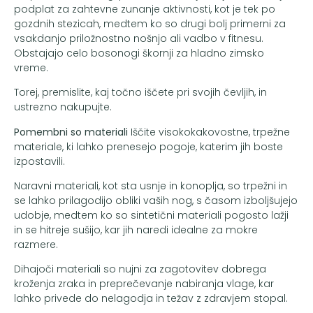
podplat za zahtevne zunanje aktivnosti, kot je tek po
gozdnih stezicah, medtem ko so drugi bolj primerni za
vsakdanjo priložnostno nošnjo ali vadbo v fitnesu.
Obstajajo celo bosonogi škornji za hladno zimsko
vreme.
Torej, premislite, kaj točno iščete pri svojih čevljih, in
ustrezno nakupujte.
Pomembni so materiali
Iščite visokokakovostne, trpežne
materiale, ki lahko prenesejo pogoje, katerim jih boste
izpostavili.
Naravni materiali, kot sta usnje in konoplja, so trpežni in
se lahko prilagodijo obliki vaših nog, s časom izboljšujejo
udobje, medtem ko so sintetični materiali pogosto lažji
in se hitreje sušijo, kar jih naredi idealne za mokre
razmere.
Dihajoči materiali so nujni za zagotovitev dobrega
kroženja zraka in preprečevanje nabiranja vlage, kar
lahko privede do nelagodja in težav z zdravjem stopal.