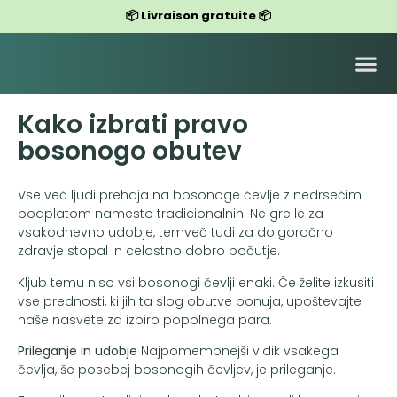
📦 Livraison gratuite 📦
CHAUSSURES POUR FEMMES
CHAUSSURES POUR HOMMES
Kako izbrati pravo
bosonogo obutev
Vse več ljudi prehaja na bosonoge čevlje z nedrsečim
podplatom namesto tradicionalnih. Ne gre le za
vsakodnevno udobje, temveč tudi za dolgoročno
zdravje stopal in celostno dobro počutje.
Kljub temu niso vsi bosonogi čevlji enaki. Če želite izkusiti
vse prednosti, ki jih ta slog obutve ponuja, upoštevajte
naše nasvete za izbiro popolnega para.
Prileganje in udobje
Najpomembnejši vidik vsakega
čevlja, še posebej bosonogih čevljev, je prileganje.