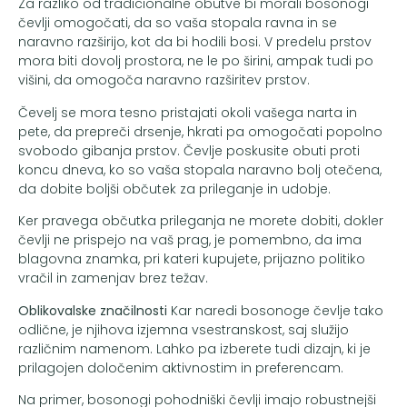
Za razliko od tradicionalne obutve bi morali bosonogi
čevlji omogočati, da so vaša stopala ravna in se
naravno razširijo, kot da bi hodili bosi. V predelu prstov
mora biti dovolj prostora, ne le po širini, ampak tudi po
višini, da omogoča naravno razširitev prstov.
Čevelj se mora tesno pristajati okoli vašega narta in
pete, da prepreči drsenje, hkrati pa omogočati popolno
svobodo gibanja prstov. Čevlje poskusite obuti proti
koncu dneva, ko so vaša stopala naravno bolj otečena,
da dobite boljši občutek za prileganje in udobje.
Ker pravega občutka prileganja ne morete dobiti, dokler
čevlji ne prispejo na vaš prag, je pomembno, da ima
blagovna znamka, pri kateri kupujete, prijazno politiko
vračil in zamenjav brez težav.
Oblikovalske značilnosti
Kar naredi bosonoge čevlje tako
odlične, je njihova izjemna vsestranskost, saj služijo
različnim namenom. Lahko pa izberete tudi dizajn, ki je
prilagojen določenim aktivnostim in preferencam.
Na primer, bosonogi pohodniški čevlji imajo robustnejši