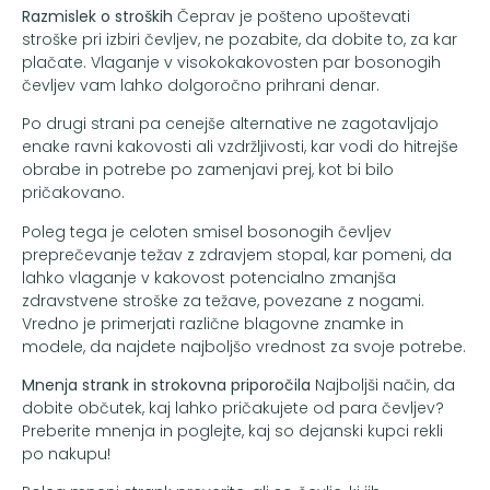
Razmislek o stroških
Čeprav je pošteno upoštevati
stroške pri izbiri čevljev, ne pozabite, da dobite to, za kar
plačate. Vlaganje v visokokakovosten par bosonogih
čevljev vam lahko dolgoročno prihrani denar.
Po drugi strani pa cenejše alternative ne zagotavljajo
enake ravni kakovosti ali vzdržljivosti, kar vodi do hitrejše
obrabe in potrebe po zamenjavi prej, kot bi bilo
pričakovano.
Poleg tega je celoten smisel bosonogih čevljev
preprečevanje težav z zdravjem stopal, kar pomeni, da
lahko vlaganje v kakovost potencialno zmanjša
zdravstvene stroške za težave, povezane z nogami.
Vredno je primerjati različne blagovne znamke in
modele, da najdete najboljšo vrednost za svoje potrebe.
Mnenja strank in strokovna priporočila
Najboljši način, da
dobite občutek, kaj lahko pričakujete od para čevljev?
Preberite mnenja in poglejte, kaj so dejanski kupci rekli
po nakupu!