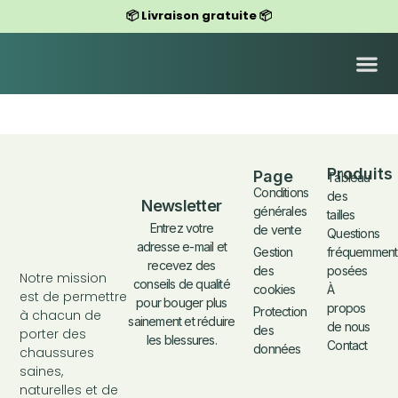
📦 Livraison gratuite 📦
CHAUSSURES POUR FEMMES
CHAUSSURES POUR HOMMES
Produits
Page
Tableau
Conditions
des
Newsletter
générales
tailles
Entrez votre
de vente
Questions
adresse e-mail et
fréquemment
Gestion
recevez des
posées
des
Notre mission
conseils de qualité
À
cookies
est de permettre
pour bouger plus
propos
Protection
à chacun de
sainement et réduire
de nous
des
porter des
les blessures.
Contact
données
chaussures
saines,
naturelles et de