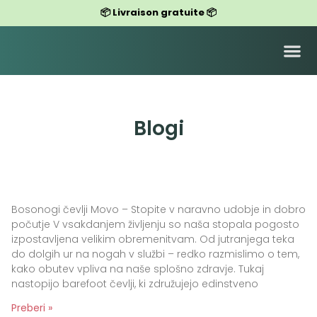
📦 Livraison gratuite 📦
CHAUSSURES POUR FEMMES
CHAUSSURES POUR HOMMES
Blogi
Bosonogi čevlji Movo – Stopite v naravno udobje in dobro
počutje V vsakdanjem življenju so naša stopala pogosto
izpostavljena velikim obremenitvam. Od jutranjega teka
do dolgih ur na nogah v službi – redko razmislimo o tem,
kako obutev vpliva na naše splošno zdravje. Tukaj
nastopijo barefoot čevlji, ki združujejo edinstveno
Preberi »