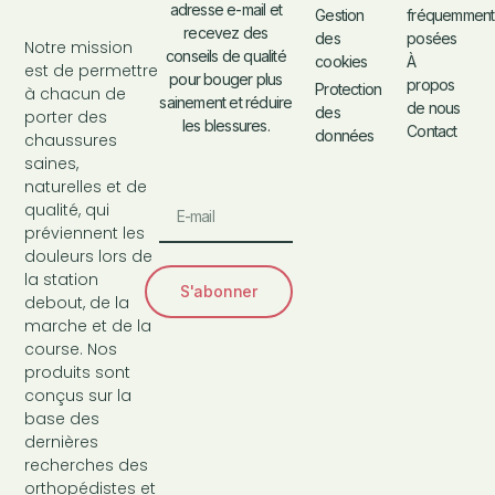
adresse e-mail et
fréquemment
Gestion
recevez des
posées
des
Notre mission
conseils de qualité
À
cookies
est de permettre
pour bouger plus
propos
Protection
à chacun de
sainement et réduire
de nous
des
porter des
les blessures.
Contact
données
chaussures
saines,
naturelles et de
qualité, qui
préviennent les
douleurs lors de
la station
S'abonner
debout, de la
marche et de la
course. Nos
produits sont
conçus sur la
base des
dernières
recherches des
orthopédistes et