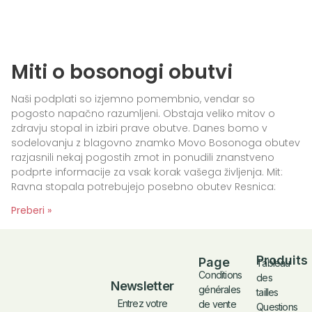
Miti o bosonogi obutvi
Naši podplati so izjemno pomembnio, vendar so
pogosto napačno razumljeni. Obstaja veliko mitov o
zdravju stopal in izbiri prave obutve. Danes bomo v
sodelovanju z blagovno znamko Movo Bosonoga obutev
razjasnili nekaj pogostih zmot in ponudili znanstveno
podprte informacije za vsak korak vašega življenja. Mit:
Ravna stopala potrebujejo posebno obutev Resnica:
Preberi »
Produits
Page
Tableau
Conditions
des
Newsletter
générales
tailles
Entrez votre
de vente
Questions